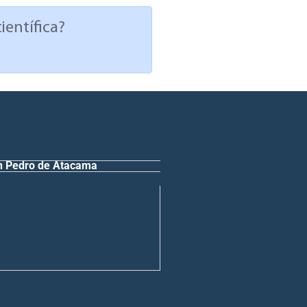
ientífica?
n Pedro de Atacama