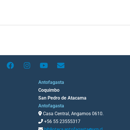
Antofagasta
Coquimbo
San Pedro de Atacama
Antofagasta
Casa Central, Angamos 0610.
+56 55 23555317
biblioteca.antofagasta@ucn.cl