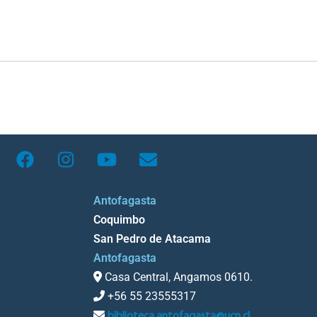
Antofagasta
Coquimbo
San Pedro de Atacama
Antofagasta
Casa Central, Angamos 0610.
+56 55 23555317
biblioteca.antofagasta@ucn.cl